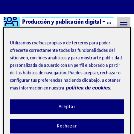
Logo Ágora
Producción y publicación digital – Aula 2
Saltar al contenido
Utilizamos
cookies
propias y de terceros para poder
ofrecerte correctamente todas las funcionalidades del
sitio web, con fines analíticos y para mostrarte publicidad
Semestre 20241 - Aula 2
8 Septiembre, 2021
personalizada de acuerdo con un perfil elaborado a partir
8 Septiembre, 2021
de tus hábitos de navegación. Puedes aceptar, rechazar o
configurar tus preferencias haciendo clic abajo, u obtener
más información en nuestra
política de cookies.
¡Bienvenidos y bienvenidas!
Publicado por
Publicado por
Folio
Aceptar
Visibilidad:
Fecha de publicación
15 septiembre, 2022 3:41 pm
Pública
-
8 Sep 2021
CONTRIBUTION
0
EN ¡BIENVENIDOS Y BIENVENIDAS!
DEBATE
Rechazar