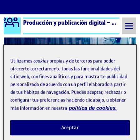
Logo Ágora
Producción y publicación digital – Aula 2
Saltar al contenido
Semestre 20241 - Aula 2
Utilizamos
cookies
propias y de terceros para poder
ofrecerte correctamente todas las funcionalidades del
sitio web, con fines analíticos y para mostrarte publicidad
ENTREGA PEC4
Publicado por
personalizada de acuerdo con un perfil elaborado a partir
Publicado por
Teresa Albaladejo Manzaneque
de tus hábitos de navegación. Puedes aceptar, rechazar o
Visibilidad:
Fecha de publicación
2 enero, 2025 1:13 pm
en ENTREGA PEC4
Pública
-
2 Ene 2025
-
comentario
configurar tus preferencias haciendo clic abajo, u obtener
Entrega de la actividad PEC4 …
más información en nuestra
política de cookies.
Aceptar
Práctica 3 video Producción
Publicado por
Publicado por
Teresa Albaladejo Manzaneque