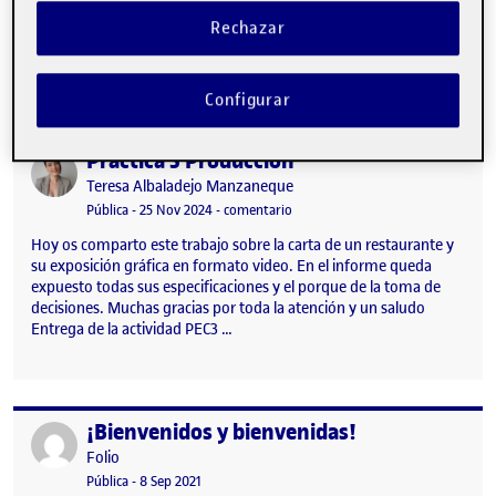
Visibilidad:
Fecha de publicación
25 noviembre, 2024 7:41 am
en Práctica 3 video Producción
Pública
-
25 Nov 2024
-
comentario
Rechazar
Entrega de la actividad PEC3 …
Configurar
Práctica 3 Producción
Publicado por
Publicado por
Teresa Albaladejo Manzaneque
Visibilidad:
Fecha de publicación
en Práctica 3 Producción
Pública
-
25 Nov 2024
-
comentario
Hoy os comparto este trabajo sobre la carta de un restaurante y
su exposición gráfica en formato video. En el informe queda
expuesto todas sus especificaciones y el porque de la toma de
decisiones. Muchas gracias por toda la atención y un saludo
Entrega de la actividad PEC3 …
¡Bienvenidos y bienvenidas!
Publicado por
Publicado por
Folio
Visibilidad:
Fecha de publicación
15 septiembre, 2022 3:41 pm
Pública
-
8 Sep 2021