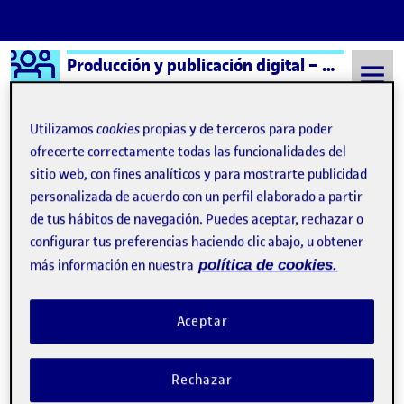
Logo Ágora
Producción y publicación digital – Aula 2
Saltar al contenido
Utilizamos
cookies
propias y de terceros para poder
ofrecerte correctamente todas las funcionalidades del
sitio web, con fines analíticos y para mostrarte publicidad
Semestre 20241 - Aula 2
Folio
personalizada de acuerdo con un perfil elaborado a partir
Folio
de tus hábitos de navegación. Puedes aceptar, rechazar o
configurar tus preferencias haciendo clic abajo, u obtener
más información en nuestra
política de cookies.
¡Bienvenidos y bienvenidas!
Publicado por
Publicado por
Folio
Visibilidad:
Fecha de publicación
15 septiembre, 2022 3:41 pm
Pública
-
8 Sep 2021
Aceptar
¡Hola! Esta publicación se ha generado automáticamente en el
Ágora. Te encuentras en el Ágora de la asignatura. En este
Rechazar
espacio se recogerán todas las publicaciones relacionadas con las
actividades que hagan los compañeros y compañeras del aula a